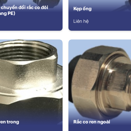
 chuyển đổi rắc co đôi
Kẹp ống
ang PE)
Liên hệ
ren trong
Rắc co ren ngoài