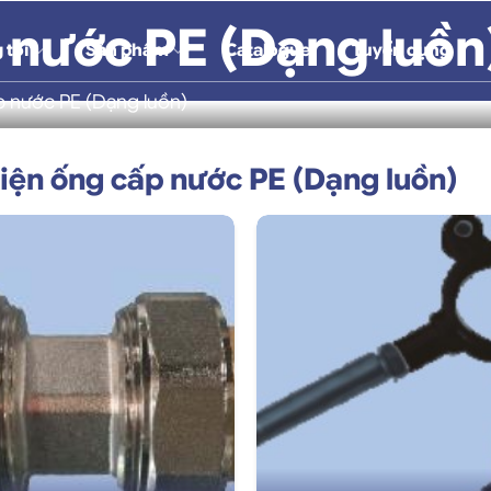
 nước PE (Dạng luồn
 tôi
Sản phẩm
Catalogue
Tuyển dụng
p nước PE (Dạng luồn)
iện ống cấp nước PE (Dạng luồn)