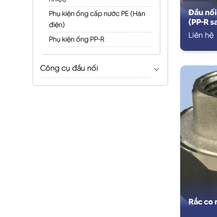
Đầu nối
Phụ kiện ống cấp nước PE (Hàn
(PP-R s
điện)
Liên hệ
Phụ kiện ống PP-R
Công cụ đầu nối
Rắc co 