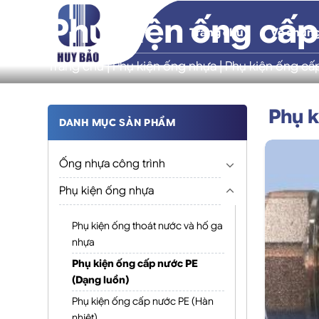
Skip
Phụ kiện ống cấp
to
Trang chủ
Về chúng
content
Trang chủ
|
Phụ kiện ống nhựa
|
Phụ kiện ống cấ
Phụ k
DANH MỤC SẢN PHẨM
Ống nhựa công trình
Phụ kiện ống nhựa
Phụ kiện ống thoát nước và hố ga
nhựa
Phụ kiện ống cấp nước PE
(Dạng luồn)
Phụ kiện ống cấp nước PE (Hàn
nhiệt)