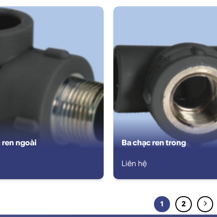
 ren ngoài
Ba chạc ren trong
Liên hệ
1
2