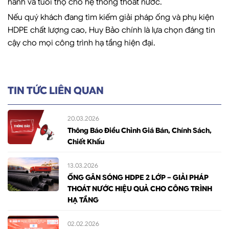
hành và tuổi thọ cho hệ thống thoát nước.
Nếu quý khách đang tìm kiếm giải pháp ống và phụ kiện
HDPE chất lượng cao, Huy Bảo chính là lựa chọn đáng tin
cậy cho mọi công trình hạ tầng hiện đại.
TIN TỨC LIÊN QUAN
20.03.2026
Thông Báo Điều Chỉnh Giá Bán, Chính Sách,
Chiết Khấu
13.03.2026
ỐNG GÂN SÓNG HDPE 2 LỚP – GIẢI PHÁP
THOÁT NƯỚC HIỆU QUẢ CHO CÔNG TRÌNH
HẠ TẦNG
02.02.2026